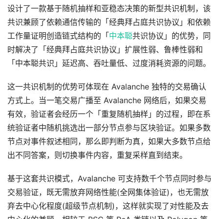
设计了一款基于随机抽样和亚稳态决策的新型共识机制，该
共识兼顾了依赖通信传输的「经典拜占庭共识协议」和依赖
工作量证明创造链式结构的「
中本聪
共识协议」的优势，同
时解决了「经典拜占庭共识协议」扩展性弱、鲁棒性弱和
「中本聪共识」延迟高、吞吐量低、过度消耗资源的问题。
这一共识机制的优势可体现在 Avalanche 独特的交易确认
方式上。当一笔交易广播至 Avalanche 网络后，如果交易
有效，验证者会经历一个「重复随机抽样」的过程，即在系
统验证者中随机挑选出一部分节点参与区块验证。如果多数
节点对事件叙述相同，那么即判断为真，如果大多数节点给
出不同答案，则切换事件内容，重复采样直到结束。
基于这套共识模式，Avalanche 可支持数千个节点同时参与
交易验证，既无需放弃网络性能(全网集体验证)，也无需放
弃去中心化程度(超级节点机制)，这样就实现了对性能及去