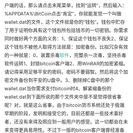
户端的话，那么请点击末尾菜单，找到“运转”，然后输入：
%APPDATA%\BitCoin点击“肯定”，你就能发觉一个叫做
wallet.dat的文件，这个文件就是你的“钱包”。钱包中贮存
了用于证明你具有这个钱包所包括钱币的一切密钥。你需求
同时做好两个方面的义务：1、保证这个钱包不丧失2、保证
这个钱包不被他人取得方法就是：加密备份。比拟冗杂有效
的一种就是：0、装置杀毒
软件
，完整杀一次毒，坚持杀毒
软件运转1、封锁bitcoin客户端2、用WinRAR的加密紧缩。
请记得采用足够平安的密码，密码不要弱智。然后将这个加
密文件备份到平安的U盘中。3、删除掉C盘中的那个
wallet.dat当你需求支付bitcoin时4、解紧缩备份的
wallet.dat到下面所说的那个文件夹中是不是觉得很省事
呢？对，就是这么省事，由于bitcoin货币系统还处于极端
早期的阶段，发明和接受它的，目前还都是一些技术喜好
者，还没有来得及照应到一般用户的感受。这一切都会在未
来变得更具易用性。不过下一版的bitcoin客户端曾经准备