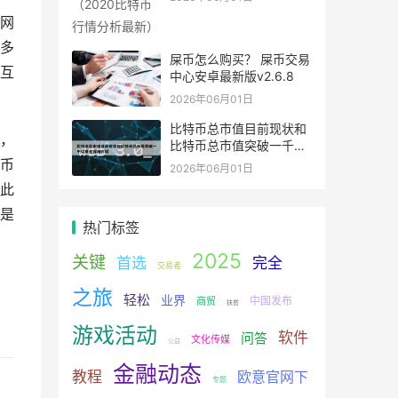
网
多
屎币怎么购买？ 屎币交易
互
中心安卓最新版v2.6.8
2026年06月01日
比特币总市值目前现状和
，
比特币总市值突破一千亿
美元详细介绍
币
2026年06月01日
此
是
热门标签
2025
关键
首选
完全
交易者
之旅
轻松
业界
中国发布
商贸
扶贫
游戏活动
软件
问答
文化传媒
公益
金融动态
教程
欧意官网下
专题