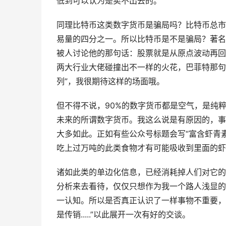
低到可以认为是卖不出去的。
同理比特币这类数字货币是骗局吗？比特币总市
易量的四分之一。所以比特币是不是骗局？著名
被人讨论他的那句话：股票就是从原点波动再回
两大行业大佬碰撞出不一样的火花，巴菲特那句
列”，我很期待这样的场面哦。
但不得不说，90%的数字货币都是空气，是纯
未来的所谓数字货币。我这么说是有原因的，事
大多如此。正如有些公众号标题会写“富含虾青
吃上过万吨的此类食物才有可能吸收到里面的虾青
诸如此类的单边化信息，已经消耗掉人们对它的
分析来去看待，仅仅只想作为我一个路人浅显的
一认知。所以是否真正认识了一样事物不重要，
是传销.....”以此展开一次有好的交谈。