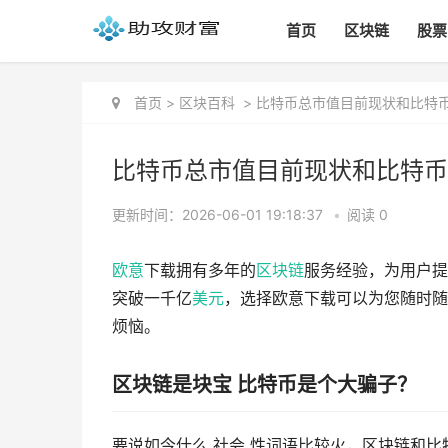
首页
区块链
股票
首页
>
区块百科
>
比特币总市值目前现状和比特
比特币总市值目前现状和比特币
更新时间：2026-06-01 19:18:37
•
阅读 0
欧意
下载拥有多年的
区块链
服务经验，为用户提
突破一千亿
美元
，选择欧意下载可以为您随时随
烦恼。
区块链是块宝 比特币是个大骗子？
要说如今什么 社会 性词语比较火，区块链和