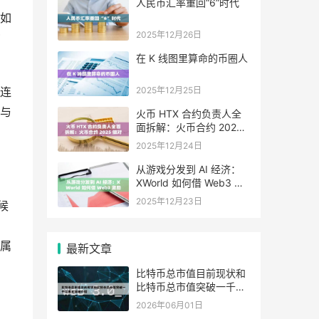
人民币汇率重回“6”时代
如
2025年12月26日
货
在 K 线图里算命的币圈人
2025年12月25日
连
与
火币 HTX 合约负责人全
面拆解：火币合约 2025
做对了什么，又将走向哪
2025年12月24日
里
从游戏分发到 AI 经济：
XWorld 如何借 Web3 激
励之力重写价值分配？
2025年12月23日
候
属
最新文章
比特币总市值目前现状和
比特币总市值突破一千亿
，
美元详细介绍
2026年06月01日