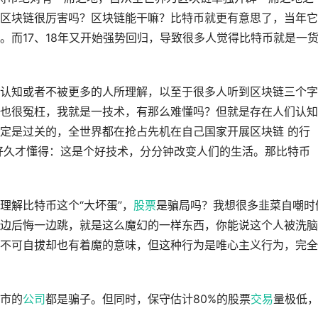
区块链很厉害吗？区块链能干嘛？比特币就更有意思了，当年它
。而17、18年又开始强势回归，导致很多人觉得比特币就是一
认知或者不被更多的人所理解，以至于很多人听到区块链三个字
也很冤枉，我就是一技术，有那么难懂吗？但就是存在人们认知
定是过关的，全世界都在抢占先机在自己国家开展区块链 的行
好久才懂得：这是个好技术，分分钟改变人们的生活。那比特币
理解比特币这个“大坏蛋”，
股票
是骗局吗？我想很多韭菜自嘲时
边后悔一边跳，就是这么魔幻的一样东西，你能说这个人被洗脑
不可自拔却也有着魔的意味，但这种行为是唯心主义行为，完全
市的
公司
都是骗子。但同时，保守估计80%的股票
交易
量极低