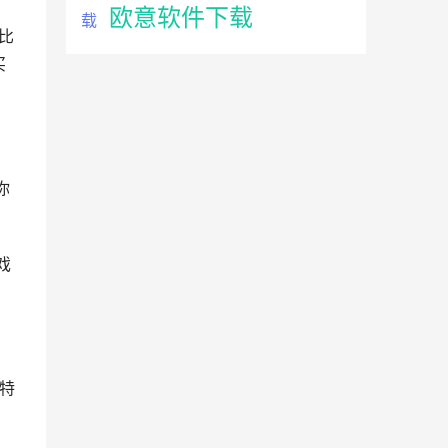
欧意软件下载
载
比
买
你
戏
比特