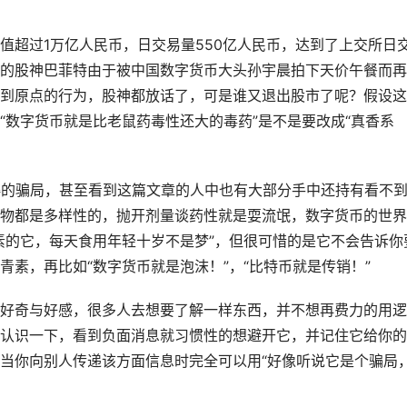
值超过1万亿人民币，日交易量550亿人民币，达到了上交所日
的股神巴菲特由于被中国数字货币大头孙宇晨拍下天价午餐而再
到原点的行为，股神都放话了，可是谁又退出股市了呢？假设这
“数字货币就是比老鼠药毒性还大的毒药”是不是要改成“真香系
粹的骗局，甚至看到这篇文章的人中也有大部分手中还持有看不
物都是多样性的，抛开剂量谈药性就是耍流氓，数字货币的世界
素的它，每天食用年轻十岁不是梦”，但很可惜的是它不会告诉你
素，再比如“数字货币就是泡沫！”，“比特币就是传销！”
好奇与好感，很多人去想要了解一样东西，并不想再费力的用逻
认识一下，看到负面消息就习惯性的想避开它，并记住它给你的
当你向别人传递该方面信息时完全可以用“好像听说它是个骗局