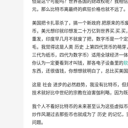
但是这个可能吗？世界各国的财政权呢？我相信
元，那么比特币离最终的疯狂价格也就不远了。
美国把卡扎菲杀了，搞一个新政府.把原来的币
币，美元想印就印想发二十万亿到世界买.买.
重发，印度早几月不就废了把，数字币是一个定
毛，我觉得这是人类 历史 上第四代货币的萌芽
三代为纸币，四代为数字币）适用全球经济一体
你认为一定要看到才叫钱，那各电子设备里的
软
东西，还很值钱，你想想就明白了，总比买美国
这是 社会 进步的必然趋势，我没有比特币，
技术就好比中世纪的宗教在迫害伽利略，因为既
我个人不看好比特币的未来甚至认为这些虚拟币
炒作风潮过去那些币也就成为了 历史 的记忆
问题。