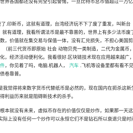
世界各国都还没有完全引起警惕，一旦比特币总市值超过一万亿
废了.印新币，这就有道理，台湾经济玩不下了废了重发，叫新台
买，就有道理，我看所谓法币是最不靠普的，世界上有多少法币废
数，价值就在集交易与保值一体，没有汇兑损失，不担心美国剪
，（前三代货币即原始 社会 动物贝壳一类制造，二代为金属币
化，经济活动便利化。我看很好.区块链技术现在应用越来越广
件
，你见着了吗，电脑.机器人，
汽车
.飞机等设备里都有看不
债卷靠普。
但是我觉得将来数字货币代替纸币是必然的，现在国内在扼杀这新
得利益历来就是阻碍新技术的杀手。
根本就没有未来，虚拟币存在的价值仅仅是炒作，如果那一天这
，实际上没有任何一个炒作可以永恒它们不是钻石所以衰退只是时