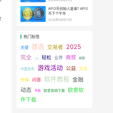
2026年06月02日
API3币创始人是谁? API3
币下个牛市
家
2026年06月01日
热门标签
首选
2025
交易者
关键
完全
商贸
轻松
业界
扶贫
之旅
游戏活动
公益
文化
中国发布
软件教程
金融
问答
传媒
动态
欧意软
欧意官网下载
专题
件下载