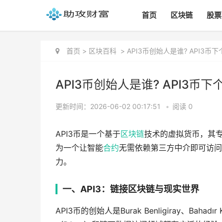
首页
区块链
股票
首页
>
区块百科
>
API3币创始人是谁? API3币
API3币创始人是谁? API3币下
更新时间：2026-06-02 00:17:51
•
阅读 0
API3币是一个基于
区块链
技术的虚拟货币，其专
为一个让智能
合约
无需依赖第三方中介即可访问
力。
一、API3：链接区块链与现实世界
API3币的创始人是Burak Benligiray、Baha