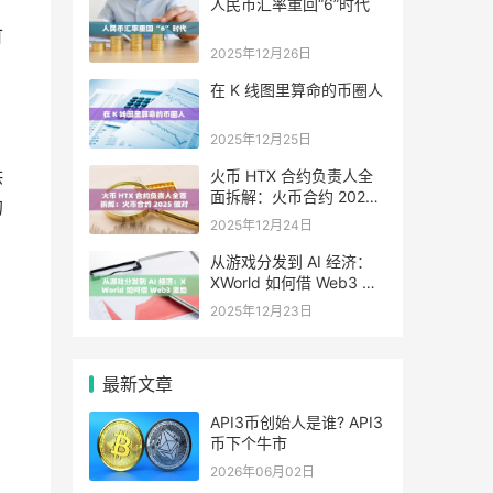
人民币汇率重回“6”时代
。
可
2025年12月26日
在 K 线图里算命的币圈人
2025年12月25日
供
火币 HTX 合约负责人全
面拆解：火币合约 2025
的
做对了什么，又将走向哪
2025年12月24日
里
从游戏分发到 AI 经济：
XWorld 如何借 Web3 激
励之力重写价值分配？
2025年12月23日
最新文章
API3币创始人是谁? API3
币下个牛市
2026年06月02日