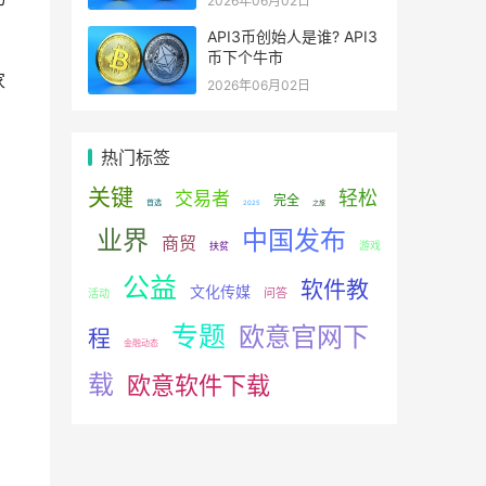
2026年06月02日
API3币创始人是谁? API3
币下个牛市
家
2026年06月02日
热门标签
关键
轻松
交易者
完全
首选
2025
之旅
业界
中国发布
商贸
游戏
扶贫
公益
软件教
文化传媒
问答
活动
专题
欧意官网下
程
金融动态
载
欧意软件下载