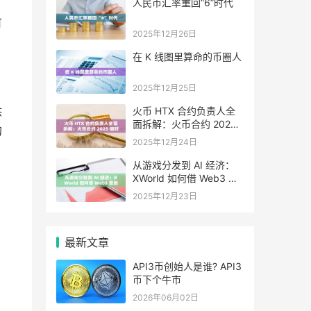
人民币汇率重回“6”时代
。
可
2025年12月26日
在 K 线图里算命的币圈人
2025年12月25日
供
火币 HTX 合约负责人全
面拆解：火币合约 2025
的
做对了什么，又将走向哪
2025年12月24日
里
从游戏分发到 AI 经济：
XWorld 如何借 Web3 激
励之力重写价值分配？
2025年12月23日
最新文章
API3币创始人是谁? API3
币下个牛市
2026年06月02日