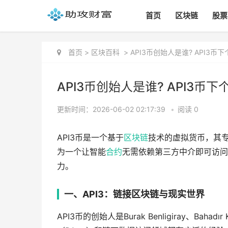
首页
区块链
股票
首页
>
区块百科
>
API3币创始人是谁? API3币
API3币创始人是谁? API3币下
更新时间：2026-06-02 02:17:39
•
阅读 0
API3币是一个基于
区块链
技术的虚拟货币，其专
为一个让智能
合约
无需依赖第三方中介即可访问
力。
一、API3：链接区块链与现实世界
API3币的创始人是Burak Benligiray、Baha