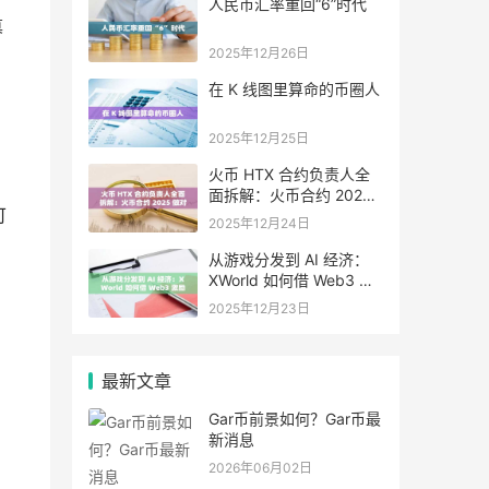
人民币汇率重回“6”时代
篡
2025年12月26日
在 K 线图里算命的币圈人
2025年12月25日
火币 HTX 合约负责人全
面拆解：火币合约 2025
可
做对了什么，又将走向哪
2025年12月24日
里
从游戏分发到 AI 经济：
XWorld 如何借 Web3 激
励之力重写价值分配？
2025年12月23日
最新文章
Gar币前景如何？Gar币最
新消息
。
2026年06月02日