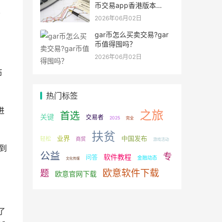
币交易app香港版本
次
v6.0.9
2026年06月02日
gar币怎么买卖交易?gar
币值得囤吗？
2026年06月02日
币
热门标签
进
之旅
首选
关键
交易者
2025
完全
扶贫
业界
中国发布
轻松
商贸
游戏活动
到
公益
专
软件教程
问答
金融动态
文化传媒
欧意软件下载
题
欧意官网下载
了