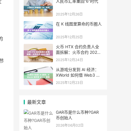
人民币汇率重回“6”时代
定
2025年12月26日
在 K 线图里算命的币圈人
2025年12月25日
的
火币 HTX 合约负责人全
面拆解：火币合约 2025
做对了什么，又将走向哪
2025年12月24日
节
里
从游戏分发到 AI 经济：
XWorld 如何借 Web3 激
励之力重写价值分配？
2025年12月23日
最新文章
GAR币是什么币种?GAR
币创始人
2026年06月02日