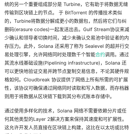
统的另一个重要组成部分是 Turbine，它有助于将数据无缝
传输到区块链上的节点。 于 BitTorrent 的传播技术类似
的，Turbine将数据分解成更小的数据包，然后将它们与纠
删码(erasure codes)一起发送出去。Gulf Stream协议来减
少确认和领导者切换时间，减少未确认交易池中验证者的内
存压力。此外，Solana 还采用了称为 Sealevel 的超并行交
易处理引擎，允许网络同时处理数千个智能
合约
调用。通过
其流水线基础设施(Pipelining infrastructure)，Solana 还
可以更快地验证交易并跨节点复制交易信息，不论其硬件规
格如何。Cloudbreak 协议提供了网络上所有所需的可扩展
性，该协议可确保通过网络同时读取和写入数据，而存档器
则用于将数据从区块链下载到其分布式账本存储中。
通过使用多样化的技术，Solana 网络不需要依赖分片或任
何其他类型的Layer 2解决方案来保持其速度和可扩展性。
这允许开发人员直接在区块链上构建，这比在以太坊或比特