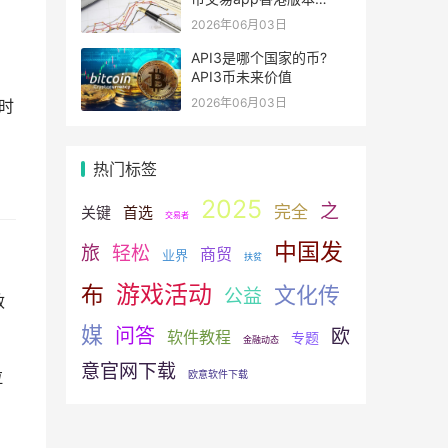
v6.0.9
2026年06月03日
API3是哪个国家的币?
API3币未来价值
2026年06月03日
时
热门标签
2025
之
完全
关键
首选
交易者
中国发
旅
轻松
商贸
业界
扶贫
游戏活动
布
文化传
公益
敏
媒
问答
欧
软件教程
专题
金融动态
意官网下载
拉
欧意软件下载