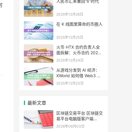
人民币汇率重回“6”时代
可
2025年12月26日
在 K 线图里算命的币圈人
2025年12月25日
火币 HTX 合约负责人全
面拆解：火币合约 2025
做对了什么，又将走向哪
2025年12月24日
里
从游戏分发到 AI 经济：
XWorld 如何借 Web3 激
励之力重写价值分配？
2025年12月23日
最新文章
：
区块链交易平台 区块链交
易平台电脑版客户端
v6.0.9
2026年06月03日