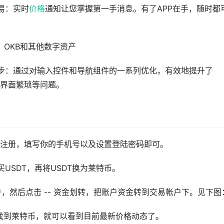
易：实时
价格
通知让您掌握第一手消息。有了APP在手，随时都
，OKB和其他数字资产
步：通过对输入控件和导航组件的一系列优化，有效地提升了
慢或界面繁琐等问题。
击注册，填写你的手机号以及设置登陆密码即可。
USDT，再将USDT换为莱特币。
户，然后点击 -- 资金划转，把账户资金转到交易帐户下。见下图
搜索找到莱特币，就可以看到目前最新价格动态了。