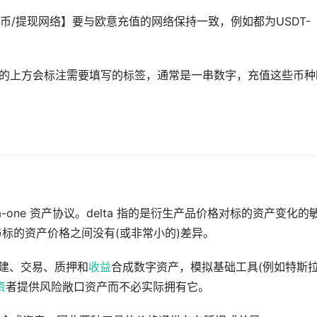
/提现网络】要与欧意充值的网络保持一致，例如都为USDT-
址的上方会标注需要填写的标签，通常是一串数字，充值这些币种
的 delta-one 资产协议。delta 指的是衍生产品价格对标的资产变化的
生品与标的资产价格之间没有(或非常小的)差异。
用户创建、交易、质押和
收益
合成数字资产，模拟基础工具(例如特斯
资
者提供风险敞口资产而不必实际拥有它。