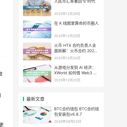
人民币汇率重回“6”时代
2025年12月26日
在 K 线图里算命的币圈人
2025年12月25日
火币 HTX 合约负责人全
面拆解：火币合约 2025
做对了什么，又将走向哪
2025年12月24日
里
、
从游戏分发到 AI 经济：
XWorld 如何借 Web3 激
波
励之力重写价值分配？
2025年12月23日
相
最新文章
易
BTC合约钱包 BTC合约钱
包安装包v6.8.7
2026年06月03日
更