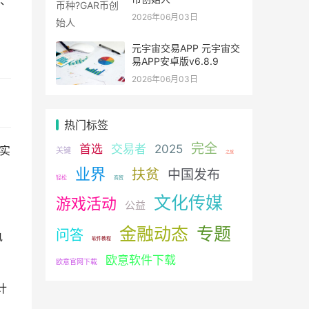
巧、
2026年06月03日
元宇宙交易APP 元宇宙交
易APP安卓版v6.8.9
2026年06月03日
热门标签
完全
首选
交易者
2025
据实
关键
之旅
业界
扶贫
中国发布
轻松
商贸
文化传媒
游戏活动
公益
金融动态
专题
问答
执
软件教程
欧意软件下载
欧意官网下载
计
，