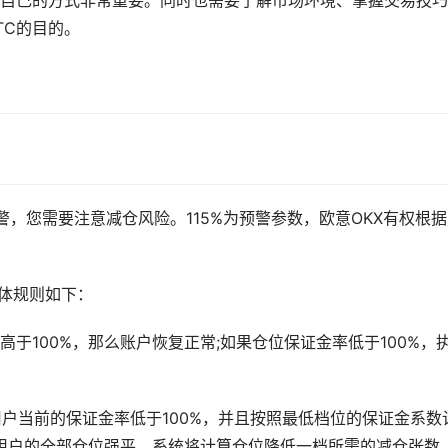
合自己的方式非常重要。同时也需要了解市场环境、掌握交易技
TC的目的。
预警，您需要注意减仓风险。115%为预警参数，欧意OKX有权根
具体规则如下：
于100%，那么账户恢复正常;如果仓位保证金率低于100%，
果用户当前的保证金率低于100%，并且按照最低档位的保证金系数
将用户的全部仓位强平，系统将计算仓位降低一档所需的减仓张数