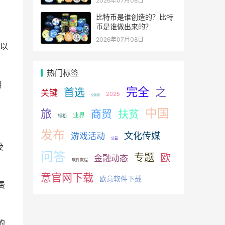
2026年07月08日
比特币是谁创造的？比特
币是谁做出来的？
2026年07月08日
以
热门标签
用
完全
之
首选
关键
2025
交易者
中国
旅
商贸
扶贫
业界
轻松
发布
文化传媒
游戏活动
公益
受
问答
欧
专题
金融动态
软件教程
意官网下载
欧意软件下载
费
的