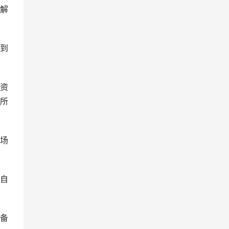
解
到
资
易所
场
自
备