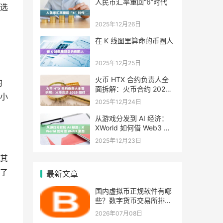
人民币汇率重回“6”时代
选
2025年12月26日
在 K 线图里算命的币圈人
2025年12月25日
火币 HTX 合约负责人全
的
面拆解：火币合约 2025
小
做对了什么，又将走向哪
2025年12月24日
里
从游戏分发到 AI 经济：
XWorld 如何借 Web3 激
励之力重写价值分配？
2025年12月23日
其
了
最新文章
国内虚拟币正规软件有哪
些？数字货币交易所排行
榜
2026年07月08日