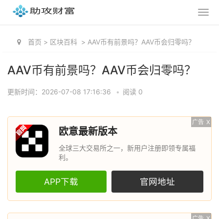
首页
>
区块百科
>
AAV币有前景吗？AAV币会归零吗？
AAV币有前景吗？AAV币会归零吗？
更新时间：2026-07-08 17:16:36
•
阅读 0
广告
X
欧意最新版本
全球三大交易所之一，新用户注册即领专属福
利。
APP下载
官网地址
广告
X