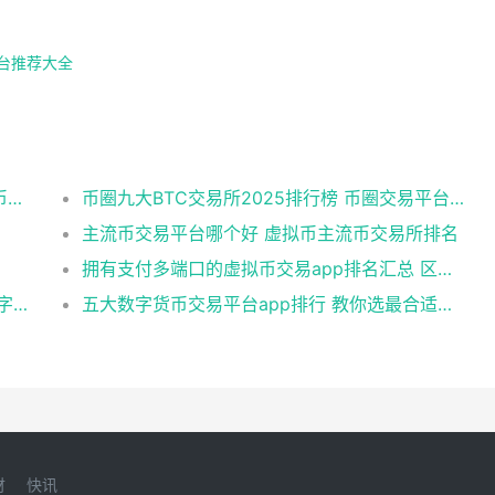
平台推荐大全
吴网络（WOO）币未来价格预测 了解WOO币的潜力与前景如何？
币圈九大BTC交易所2025排行榜 币圈交易平台推荐大全
主流币交易平台哪个好 虚拟币主流币交易所排名
拥有支付多端口的虚拟币交易app排名汇总 区块链挣钱APP
正规的数字货币TOP10软件 全球公认十大数字货币交易所
五大数字货币交易平台app排行 教你选最合适的比特币平台
财
快讯