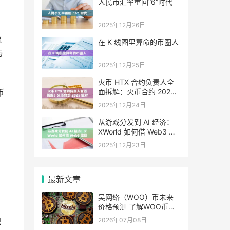
人民币汇率重回“6”时代
2025年12月26日
流
在 K 线图里算命的币圈人
与
2025年12月25日
火币 HTX 合约负责人全
面拆解：火币合约 2025
币
做对了什么，又将走向哪
2025年12月24日
里
从游戏分发到 AI 经济：
。
XWorld 如何借 Web3 激
励之力重写价值分配？
2025年12月23日
最新文章
吴网络（WOO）币未来
价格预测 了解WOO币的
潜力与前景如何？
2026年07月08日
积