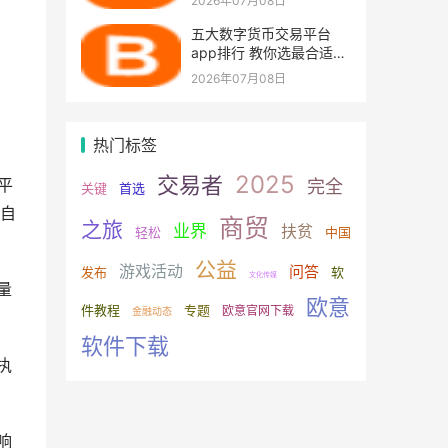
2026年07月08日
五大数字货币交易平台
app排行 教你选最合适的
比特币平台
2026年07月08日
热门标签
2025
交易者
平
完全
关键
首选
自
商贸
之旅
业界
扶贫
轻松
中国
公益
游戏活动
问答
发布
软
文化传媒
量
欧意
件教程
专题
欧意官网下载
金融动态
软件下载
执
响