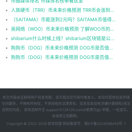
币圈媒体排名 币媒排名榜单看这里
人族硬币（TRR）币未来价格预测 TRR币会涨到多少？
（SAITAMA）币能涨到2元吗？SAITAMA币值得长期持有吗？
吴网络（WOO）币未来价格预测 了解WOO币的潜力与前景如何？
shibarium什么时候上线？shibarium区块链是公链吗？
狗狗币（DOG）币未来价格预测 DOG币是否值得投资？
狗狗币（DOG）币未来价格预测 DOG币是否值得投资？
本文内容由互联网用户自发贡献，该文观点仅代表作者本人。本站仅提供信息存储
空间服务，不拥有所有权，不承担相关法律责任。如发现本站有涉嫌抄袭侵权/违法
违规的内容， 请发送邮件至 support1012#126.com(#更换为@) 举报，一经查实，
本站将立刻删除。
Copyright © 2002-
2026 助攻财富 网站备案号：
湘ICP备2024096459号-1