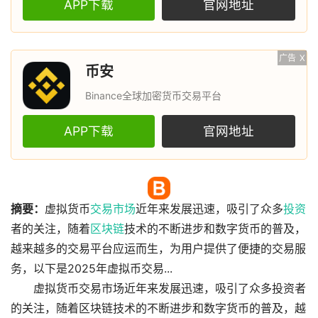
APP下载
官网地址
广告
X
币安
Binance全球加密货币交易平台
APP下载
官网地址
摘要：
虚拟货币
交易
市场
近年来发展迅速，吸引了众多
投资
者的关注，随着
区块链
技术的不断进步和数字货币的普及，
越来越多的交易平台应运而生，为用户提供了便捷的交易服
务，以下是2025年虚拟币交易...
虚拟货币交易市场近年来发展迅速，吸引了众多投资者
的关注，随着区块链技术的不断进步和数字货币的普及，越