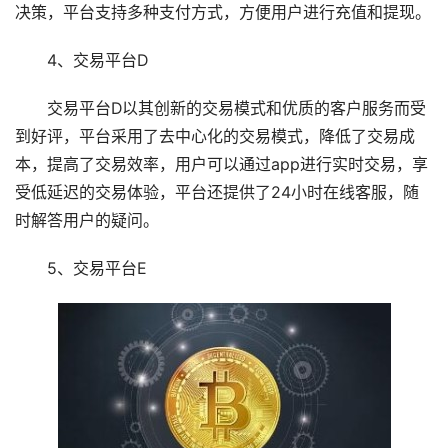
决策，平台支持多种支付方式，方便用户进行充值和提现。
4、交易平台D
交易平台D以其创新的交易模式和优质的客户服务而受
到好评，平台采用了去中心化的交易模式，降低了交易成
本，提高了交易效率，用户可以通过app进行实时交易，享
受低延迟的交易体验，平台还提供了24小时在线客服，随
时解答用户的疑问。
5、交易平台E