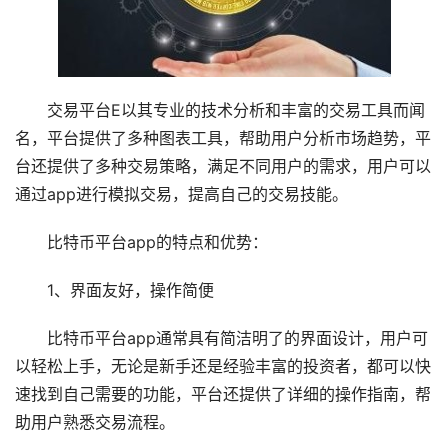
交易平台E以其专业的技术分析和丰富的交易工具而闻
名，平台提供了多种图表工具，帮助用户分析市场趋势，平
台还提供了多种交易策略，满足不同用户的需求，用户可以
通过app进行模拟交易，提高自己的交易技能。
比特币平台app的特点和优势：
1、界面友好，操作简便
比特币平台app通常具有简洁明了的界面设计，用户可
以轻松上手，无论是新手还是经验丰富的投资者，都可以快
速找到自己需要的功能，平台还提供了详细的操作指南，帮
助用户熟悉交易流程。