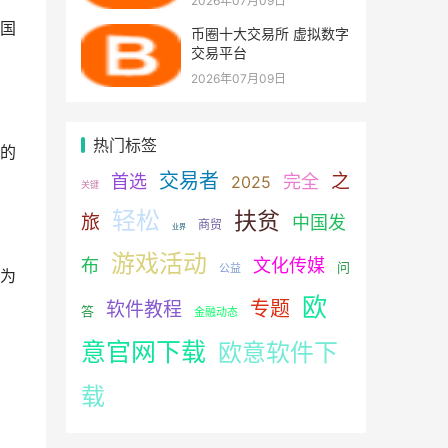
2026年07月09日
国
币圈十大交易所 虚拟数字
交易平台
2026年07月09日
热门标签
的
交易者
之
首选
完全
2025
关键
轻松
扶贫
旅
中国发
商贸
业界
游戏活动
布
文化传媒
问
公益
为
欧
专题
软件教程
答
金融动态
意官网下载
欧意软件下
载