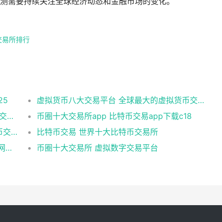
测需要持续关注全球经济动态和金融市场的变化。
交易所排行
25
虚拟货币八大交易平台 全球最大的虚拟货币交易所排行
全球八大著名的比特币交易平台盘点 8大btc交易平台排行
币圈十大交易所app 比特币交易app下载c18
全球顶尖比特币交易平台有哪些？稳定比特币交易平台TOP10
比特币交易 世界十大比特币交易所
比特币网络量化交易平台 排名前十的靠谱的网络交易软件
币圈十大交易所 虚拟数字交易平台