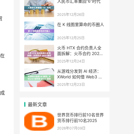
人民币汇率重回“6”时代
2025年12月26日
贸
在 K 线图里算命的币圈人
2025年12月25日
火币 HTX 合约负责人全
面拆解：火币合约 2025
在
做对了什么，又将走向哪
2025年12月24日
里
从游戏分发到 AI 经济：
XWorld 如何借 Web3 激
励之力重写价值分配？
2025年12月23日
成
最新文章
世界货币排行前10名世界
货币排行前10名2025
2026年07月09日