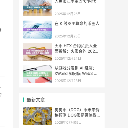
人民币汇率重回“6”时代
2025年12月26日
在 K 线图里算命的币圈人
分
2025年12月25日
火币 HTX 合约负责人全
面拆解：火币合约 2025
做对了什么，又将走向哪
2025年12月24日
里
从游戏分发到 AI 经济：
XWorld 如何借 Web3 激
励之力重写价值分配？
2025年12月23日
%。
为
最新文章
狗狗币（DOG）币未来价
格预测 DOG币是否值得
投资？
2026年07月09日