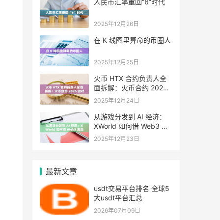
人民币汇率重回“6”时代
2025年12月26日
在 K 线图里算命的币圈人
2025年12月25日
火币 HTX 合约负责人全
面拆解：火币合约 2025
做对了什么，又将走向哪
2025年12月24日
里
从游戏分发到 AI 经济：
XWorld 如何借 Web3 激
励之力重写价值分配？
2025年12月23日
最新文章
usdt交易平台排名 全球5
大usdt平台汇总
2026年07月09日