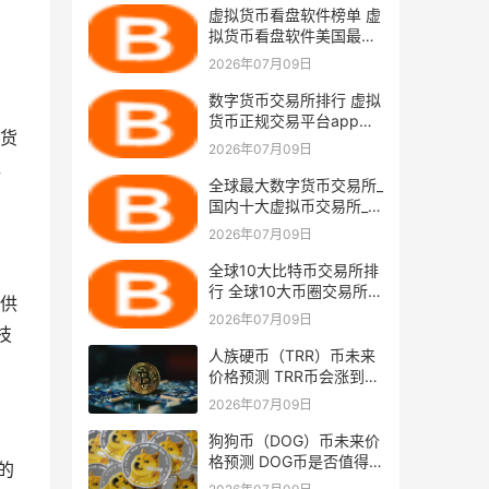
虚拟货币看盘软件榜单 虚
拟货币看盘软件美国最好
用市场占有率排名
2026年07月09日
数字货币交易所排行 虚拟
货币正规交易平台app排
货
名
2026年07月09日
，
全球最大数字货币交易所_
国内十大虚拟币交易所_买
币的相关软件
2026年07月09日
全球10大比特币交易所排
行 全球10大币圈交易所排
供
名2025
2026年07月09日
技
人族硬币（TRR）币未来
价格预测 TRR币会涨到多
少？
2026年07月09日
狗狗币（DOG）币未来价
格预测 DOG币是否值得
的
投资？