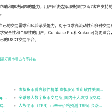
帮助和解决问题的能力，用户应该选择那些提供24/7客户支持
。
虑自己的交易需求和风险承受能力，对于寻求高流动性和多种交易
性和合规性的用户，Coinbase Pro和Kraken可能更适合
己的USDT交易平台。
国最好用市场占有率排名
虚拟货币看盘软件榜单 虚拟货币看盘软件美国最好用市场占有率排名
数字货币交易所排行 虚拟货币正规交易平台app排名
全球最大数字货币交易所_国内十大虚拟币交易所_买币的相关软件
全球10大比特币交易所排行 全球10大币圈交易所排名2025
人族硬币（TRR）币未来价格预测 TRR币会涨到多少？