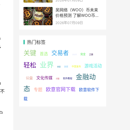
2026年07月09日
还
吴网络（WOO）币未来
价格预测 了解WOO币的
潜力与前景如何？
2026年07月09日
种
热门标签
多
关键
交易者
首选
完全
之旅
2025
业界
轻松
游戏活动
中国发布
扶贫
商贸
金融动
文化传媒
公益
软件教程
问答
n
态
欧意官网下载
专题
欧意软件下
不
载
户