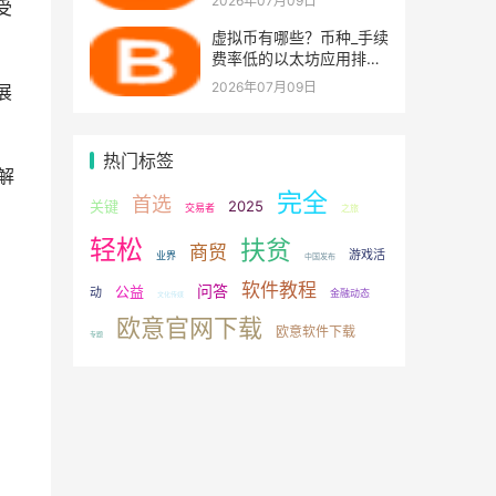
2026年07月09日
受
虚拟币有哪些？币种_手续
费率低的以太坊应用排名
盘点
2026年07月09日
展
热门标签
解
完全
首选
关键
2025
交易者
之旅
轻松
扶贫
商贸
游戏活
业界
中国发布
软件教程
问答
公益
动
金融动态
文化传媒
欧意官网下载
欧意软件下载
专题