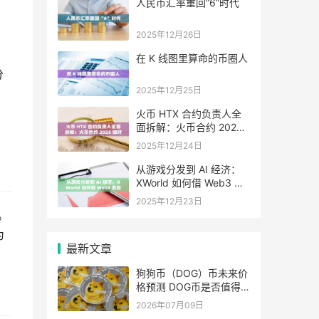
人民币汇率重回“6”时代
2025年12月26日
在 K 线图里算命的币圈人
分
2025年12月25日
火币 HTX 合约负责人全
面拆解：火币合约 2025
做对了什么，又将走向哪
2025年12月24日
里
从游戏分发到 AI 经济：
XWorld 如何借 Web3 激
励之力重写价值分配？
2025年12月23日
%。
为
最新文章
狗狗币（DOG）币未来价
格预测 DOG币是否值得
投资？
2026年07月09日