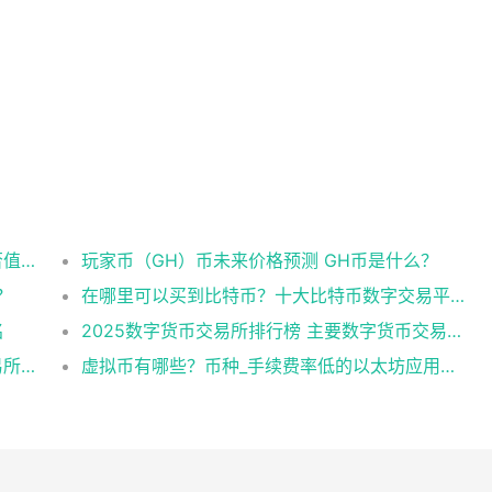
？
狗狗币（DOG）币未来价格预测 DOG币是否值得投资？
玩家币（GH）币未来价格预测 GH币是什么？
？
在哪里可以买到比特币？十大比特币数字交易平台排行榜
名
2025数字货币交易所排行榜 主要数字货币交易所排名
十大最公认的btc交易APP 十大虚拟货币交易所app排名
虚拟币有哪些？币种_手续费率低的以太坊应用排名盘点