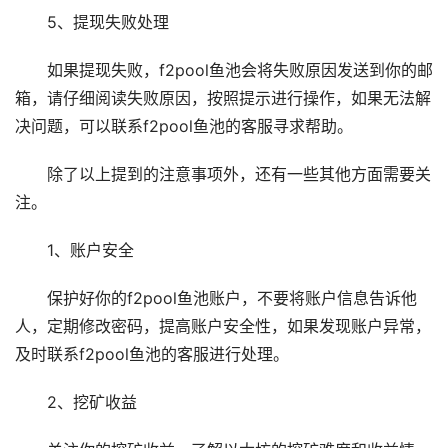
5、提现失败处理
如果提现失败，f2pool鱼池会将失败原因发送到你的邮
箱，请仔细阅读失败原因，按照提示进行操作，如果无法解
决问题，可以联系f2pool鱼池的客服寻求帮助。
除了以上提到的注意事项外，还有一些其他方面需要关
注。
1、账户安全
保护好你的f2pool鱼池账户，不要将账户信息告诉他
人，定期修改密码，提高账户安全性，如果发现账户异常，
及时联系f2pool鱼池的客服进行处理。
2、挖矿收益