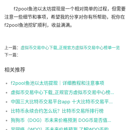
f2pool鱼池以太坊提现是一个相对简单的过程，但需要
注意一些细节和事项，希望我的分享对你有所帮助，祝你在
f2pool鱼池挖矿顺利，收益满满。
上一篇：
虚拟币交易中心下载_正规官方虚拟币交易中心榜单一览
下一篇：
相关推荐
f2pool鱼池以太坊提现｜详细教程和注意事项
虚拟币交易中心下载_正规官方虚拟币交易中心榜单一览
中国三大比特币交易平台app 十大比特币交易平台排名
比特币永续合约怎么玩？比特币交易所排行榜
狗狗币（DOG）币未来价格预测 DOG币是否值得投资？
吴网络（WOO）币未来价格预测 了解WOO币的潜力与前景如何？