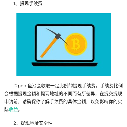
1、提现手续费
f2pool鱼池会收取一定比例的提现手续费，手续费比例
会根据提现金额和提现地址的不同而有所差异，在提交提现
申请前，请确保你了解手续费的具体金额，以免影响你的实
际
收益
。
2、提现地址安全性