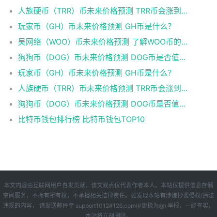
人族硬币（TRR）币未来价格预测 TRR币会涨到多少？
玩家币（GH）币未来价格预测 GH币是什么？
吴网络（WOO）币未来价格预测 了解WOO币的潜力与前景如何？
狗狗币（DOG）币未来价格预测 DOG币是否值得投资？
玩家币（GH）币未来价格预测 GH币是什么？
人族硬币（TRR）币未来价格预测 TRR币会涨到多少？
狗狗币（DOG）币未来价格预测 DOG币是否值得投资？
比特币钱包排行榜 比特币钱包TOP10
本文内容由互联网用户自发贡献，该文观点仅代表作者本人。本站仅提供信息存储
空间服务，不拥有所有权，不承担相关法律责任。如发现本站有涉嫌抄袭侵权/违法
违规的内容， 请发送邮件至 support1012#126.com(#更换为@) 举报，一经查实，
本站将立刻删除。