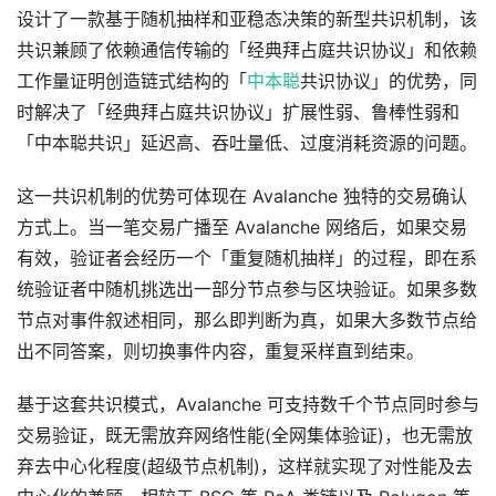
设计了一款基于随机抽样和亚稳态决策的新型共识机制，该
共识兼顾了依赖通信传输的「经典拜占庭共识协议」和依赖
工作量证明创造链式结构的「
中本聪
共识协议」的优势，同
时解决了「经典拜占庭共识协议」扩展性弱、鲁棒性弱和
「中本聪共识」延迟高、吞吐量低、过度消耗资源的问题。
这一共识机制的优势可体现在 Avalanche 独特的交易确认
方式上。当一笔交易广播至 Avalanche 网络后，如果交易
有效，验证者会经历一个「重复随机抽样」的过程，即在系
统验证者中随机挑选出一部分节点参与区块验证。如果多数
节点对事件叙述相同，那么即判断为真，如果大多数节点给
出不同答案，则切换事件内容，重复采样直到结束。
基于这套共识模式，Avalanche 可支持数千个节点同时参与
交易验证，既无需放弃网络性能(全网集体验证)，也无需放
弃去中心化程度(超级节点机制)，这样就实现了对性能及去