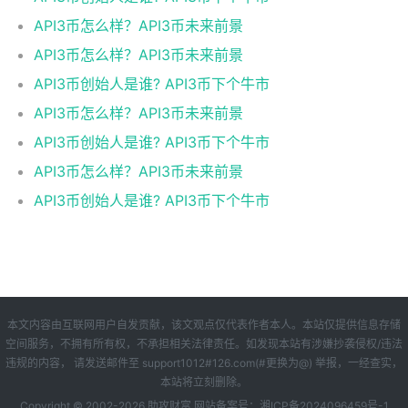
API3币怎么样？API3币未来前景
API3币怎么样？API3币未来前景
API3币创始人是谁? API3币下个牛市
API3币怎么样？API3币未来前景
API3币创始人是谁? API3币下个牛市
API3币怎么样？API3币未来前景
API3币创始人是谁? API3币下个牛市
本文内容由互联网用户自发贡献，该文观点仅代表作者本人。本站仅提供信息存储
空间服务，不拥有所有权，不承担相关法律责任。如发现本站有涉嫌抄袭侵权/违法
违规的内容， 请发送邮件至 support1012#126.com(#更换为@) 举报，一经查实，
本站将立刻删除。
Copyright © 2002-
2026 助攻财富 网站备案号：
湘ICP备2024096459号-1