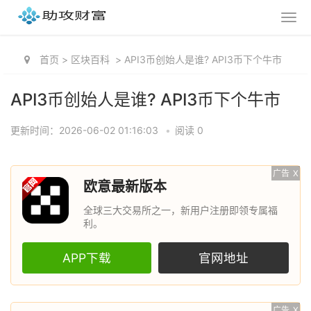
首页
>
区块百科
>
API3币创始人是谁? API3币下个牛市
API3币创始人是谁? API3币下个牛市
更新时间：2026-06-02 01:16:03
•
阅读 0
广告
X
欧意最新版本
全球三大交易所之一，新用户注册即领专属福
利。
APP下载
官网地址
广告
X