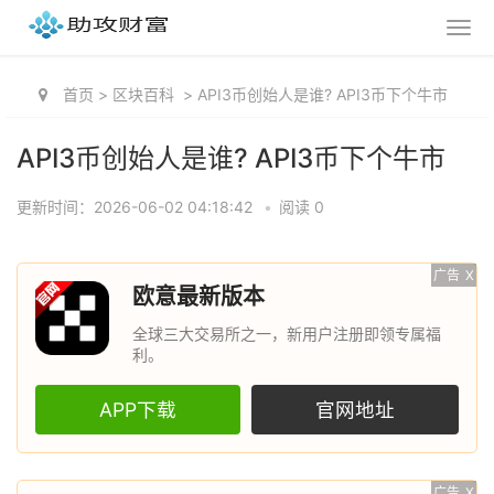
首页
>
区块百科
>
API3币创始人是谁? API3币下个牛市
API3币创始人是谁? API3币下个牛市
更新时间：2026-06-02 04:18:42
•
阅读 0
广告
X
欧意最新版本
全球三大交易所之一，新用户注册即领专属福
利。
APP下载
官网地址
广告
X