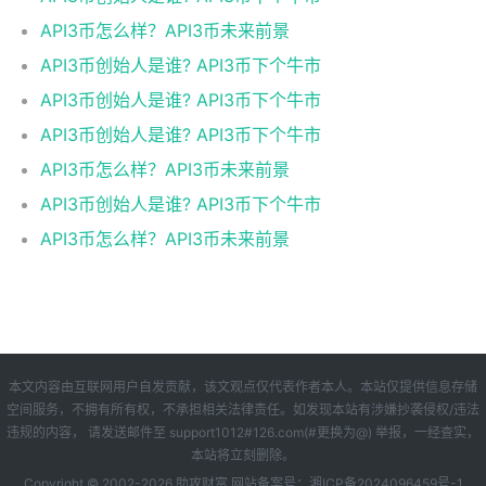
API3币怎么样？API3币未来前景
API3币创始人是谁? API3币下个牛市
API3币创始人是谁? API3币下个牛市
API3币创始人是谁? API3币下个牛市
API3币怎么样？API3币未来前景
API3币创始人是谁? API3币下个牛市
API3币怎么样？API3币未来前景
本文内容由互联网用户自发贡献，该文观点仅代表作者本人。本站仅提供信息存储
空间服务，不拥有所有权，不承担相关法律责任。如发现本站有涉嫌抄袭侵权/违法
违规的内容， 请发送邮件至 support1012#126.com(#更换为@) 举报，一经查实，
本站将立刻删除。
Copyright © 2002-
2026 助攻财富 网站备案号：
湘ICP备2024096459号-1