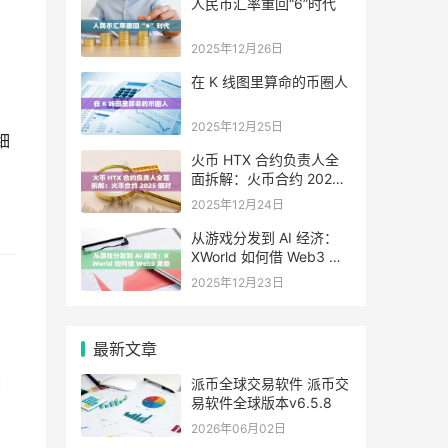
人民币汇率重回“6”时代
2025年12月26日
在 K 线图里算命的币圈人
2025年12月25日
细
火币 HTX 合约负责人全
面拆解：火币合约 2025
做对了什么，又将走向哪
2025年12月24日
里
从游戏分发到 AI 经济：
XWorld 如何借 Web3 激
励之力重写价值分配？
2025年12月23日
最新文章
：
派币全球交易软件 派币交
易软件全球版本v6.5.8
2026年06月02日