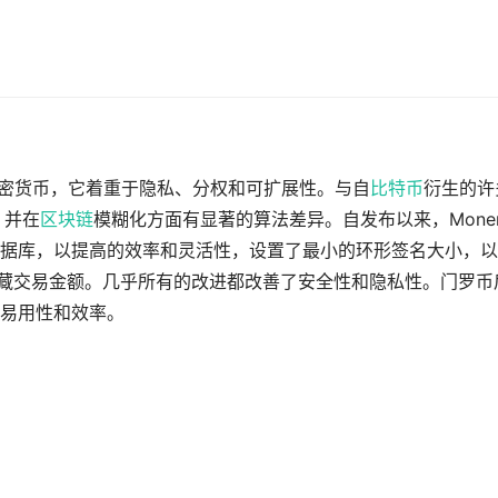
源加密货币，它着重于隐私、分权和可扩展性。与自
比特币
衍生的许
，并在
区块链
模糊化方面有显著的算法差异。自发布以来，Moner
据库，以提高的效率和灵活性，设置了最小的环形签名大小，以
来隐藏交易金额。几乎所有的改进都改善了安全性和隐私性。门罗币
易用性和效率。