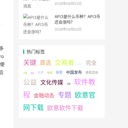
2026年06月02日
API3是什么币种？API3币
还会涨吗?
2026年06月02日
多
热门标签
o
关键
交易者
首选
完全
使
2025
后
中国发布
扶贫
业界
游戏活动
商贸
之旅
轻松
软件教
公益
文化传媒
问答
程
专题
欧意官
金融动态
网下载
欧意软件下载