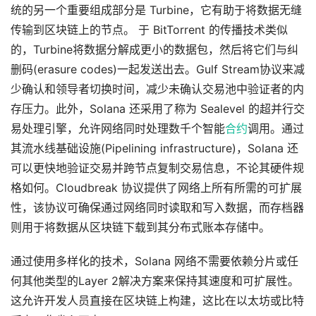
统的另一个重要组成部分是 Turbine，它有助于将数据无缝
传输到区块链上的节点。 于 BitTorrent 的传播技术类似
的，Turbine将数据分解成更小的数据包，然后将它们与纠
删码(erasure codes)一起发送出去。Gulf Stream协议来减
少确认和领导者切换时间，减少未确认交易池中验证者的内
存压力。此外，Solana 还采用了称为 Sealevel 的超并行交
易处理引擎，允许网络同时处理数千个智能
合约
调用。通过
其流水线基础设施(Pipelining infrastructure)，Solana 还
可以更快地验证交易并跨节点复制交易信息，不论其硬件规
格如何。Cloudbreak 协议提供了网络上所有所需的可扩展
性，该协议可确保通过网络同时读取和写入数据，而存档器
则用于将数据从区块链下载到其分布式账本存储中。
通过使用多样化的技术，Solana 网络不需要依赖分片或任
何其他类型的Layer 2解决方案来保持其速度和可扩展性。
这允许开发人员直接在区块链上构建，这比在以太坊或比特