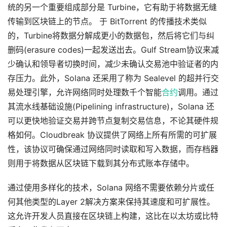
统的另一个重要组成部分是 Turbine，它有助于将数据无缝
传输到区块链上的节点。 于 BitTorrent 的传播技术类似
的，Turbine将数据分解成更小的数据包，然后将它们与纠
删码(erasure codes)一起发送出去。Gulf Stream协议来减
少确认和领导者切换时间，减少未确认交易池中验证者的内
存压力。此外，Solana 还采用了称为 Sealevel 的超并行交
易处理引擎，允许网络同时处理数千个智能
合约
调用。通过
其流水线基础设施(Pipelining infrastructure)，Solana 还
可以更快地验证交易并跨节点复制交易信息，不论其硬件规
格如何。Cloudbreak 协议提供了网络上所有所需的可扩展
性，该协议可确保通过网络同时读取和写入数据，而存档器
则用于将数据从区块链下载到其分布式账本存储中。
通过使用多样化的技术，Solana 网络不需要依赖分片或任
何其他类型的Layer 2解决方案来保持其速度和可扩展性。
这允许开发人员直接在区块链上构建，这比在以太坊或比特