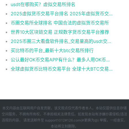
usdt在哪购买？虚拟交易所排名
2025虚拟货币交易平台排名 2025年虚拟货币交易平台排名Top10
币圈交易所全球排名 中国合法的虚拟货币交易所
世界10大区块链交易 正规数字货币交易平台推荐
2025币圈三大看盘软件排名_交易量高的usdt交易软件名单
买比特币的平台_最新十大btc交易所排行
公认最好OK币交易APP有什么？最多人用OK币交易APP十大盘点
全球虚拟货币比特币交易平台 全球十大BTC交易平台排行榜
本文内容由互联网用户自发贡献，该文观点仅代表作者本人。本站仅提供信息存储
空间服务，不拥有所有权，不承担相关法律责任。如发现本站有涉嫌抄袭侵权/违法
违规的内容， 请发送邮件至 support1012#126.com(#更换为@) 举报，一经查实，
本站将立刻删除。