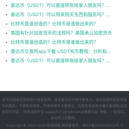
泰达币（USDT）可以直接转账给家人朋友吗？泰达币创始人是谁？
泰达币（USDT）可以用来购买东西和服务吗？泰达币怎么交易？
比特币是谁创造的？比特币是谁做出来的？
美国有针对加密货币的法规吗？美国承认加密货币
比特币是谁创造的？比特币是谁做出来的？
泰达币交易所app下载 USDT充币教程：分析和实用指南
泰达币（USDT）可以直接转账给家人朋友吗？泰达币创始人是谁？
本文内容由互联网用户自发贡献，该文观点仅代表作者本人。本站仅提供信息存储
空间服务，不拥有所有权，不承担相关法律责任。如发现本站有涉嫌抄袭侵权/违法
违规的内容， 请发送邮件至 support1012#126.com(#更换为@) 举报，一经查实，
本站将立刻删除。
Copyright © 2002-
2026 助攻财富 网站备案号：
湘ICP备2024096459号-1