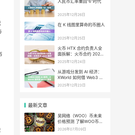
人民币汇率重回“6”时代
2025年12月26日
流
在 K 线图里算命的币圈人
与
2025年12月25日
火币 HTX 合约负责人全
面拆解：火币合约 2025
币
做对了什么，又将走向哪
2025年12月24日
里
从游戏分发到 AI 经济：
。
XWorld 如何借 Web3 激
励之力重写价值分配？
2025年12月23日
最新文章
吴网络（WOO）币未来
价格预测 了解WOO币的
潜力与前景如何？
2026年07月09日
积