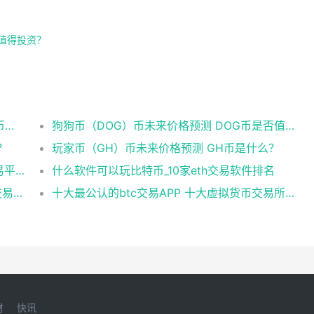
否值得投资？
吴网络（WOO）币未来价格预测 了解WOO币的潜力与前景如何？
狗狗币（DOG）币未来价格预测 DOG币是否值得投资？
？
玩家币（GH）币未来价格预测 GH币是什么？
在哪里可以买到比特币？十大比特币数字交易平台排行榜
什么软件可以玩比特币_10家eth交易软件排名
2025数字货币交易所排行榜 主要数字货币交易所排名
十大最公认的btc交易APP 十大虚拟货币交易所app排名
财
快讯