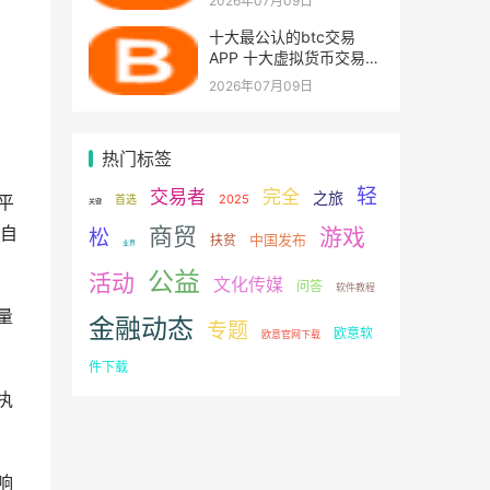
2026年07月09日
十大最公认的btc交易
APP 十大虚拟货币交易所
app排名
2026年07月09日
热门标签
轻
交易者
完全
之旅
2025
平
首选
关键
商贸
自
游戏
松
中国发布
扶贫
业界
公益
活动
文化传媒
问答
软件教程
量
金融动态
专题
欧意软
欧意官网下载
件下载
执
响