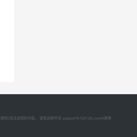
内容， 请发送邮件至 support1012#126.com(#更换