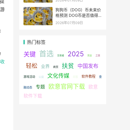
2026年07月09日
提
游
狗狗币（DOG）币未来价
格预测 DOG币是否值得
投资？
2026年07月09日
作
热门标签
首选
2025
关键
为
交易者
完全
之旅
收
扶贫
轻松
中国发布
业界
商贸
文化传媒
软件教程
游戏活动
金
公益
问答
欧意官网下载
专题
欧意
融动态
软件下载