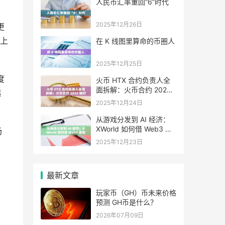
人民币汇率重回“6”时代
2025年12月26日
更
上
在 K 线图里算命的币圈人
2025年12月25日
度
火币 HTX 合约负责人全
面拆解：火币合约 2025
起
做对了什么，又将走向哪
2025年12月24日
里
从游戏分发到 AI 经济：
XWorld 如何借 Web3 激
场
励之力重写价值分配？
2025年12月23日
最新文章
玩家币（GH）币未来价格
预测 GH币是什么？
2026年07月09日