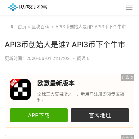
首页
>
区块百科
>
API3币创始人是谁? API3币下个牛市
API3币创始人是谁? API3币下个牛市
更新时间：2026-06-01 21:17:02
•
阅读 0
广告
X
欧意最新版本
全球三大交易所之一，新用户注册即领专属福
利。
APP下载
官网地址
广告
X