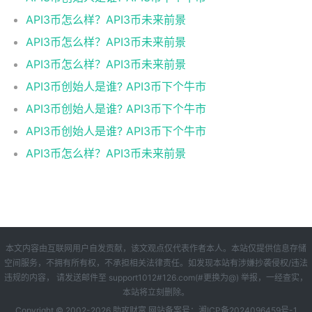
API3币怎么样？API3币未来前景
API3币怎么样？API3币未来前景
API3币怎么样？API3币未来前景
API3币创始人是谁? API3币下个牛市
API3币创始人是谁? API3币下个牛市
API3币创始人是谁? API3币下个牛市
API3币怎么样？API3币未来前景
本文内容由互联网用户自发贡献，该文观点仅代表作者本人。本站仅提供信息存储
空间服务，不拥有所有权，不承担相关法律责任。如发现本站有涉嫌抄袭侵权/违法
违规的内容， 请发送邮件至 support1012#126.com(#更换为@) 举报，一经查实，
本站将立刻删除。
Copyright © 2002-
2026 助攻财富 网站备案号：
湘ICP备2024096459号-1